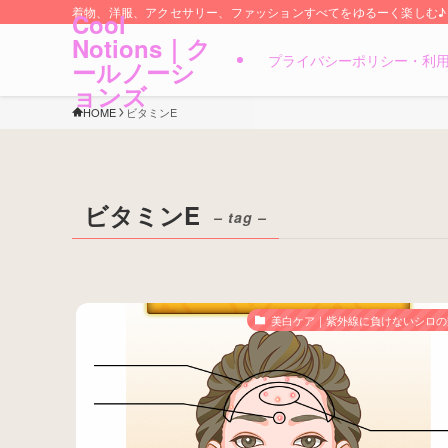
着物、洋服、アクセサリー、ファッションすべてをゆるーく楽しむ♪
Cool
Notions｜ク
プライバシーポリシー・利
ールノーシ
ョンズ
HOME
ビタミンE
ビタミンE
– tag –
美白ケア｜紫外線に負けないシロの