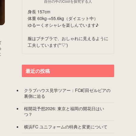
自分の中のCoolを探究する人
身長 157cm
体重 60kg→55.6kg（ダイエット中）
ゆるーくオシャレを楽しんでいます♪
服はプチプラで、おしゃれに見えるように
ば
工夫しています(*'▽')
め
に
最近の投稿
クラブハウス見学ツアー：FC町田ゼルビアの
裏側に迫る
桜開花予想2026: 東京と福岡の開花日はい
つ？
横浜FC ユニフォームの特典と変更について