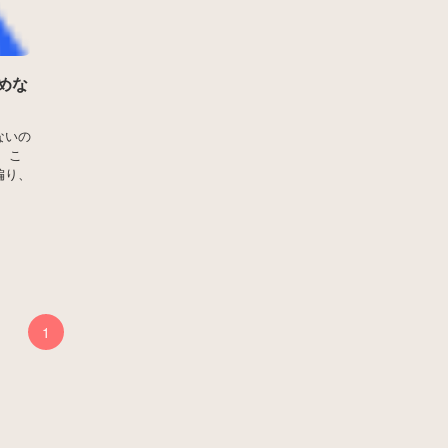
めな
ないの
 こ
偏り、
1