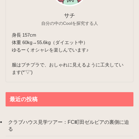
サチ
自分の中のCoolを探究する人
身長 157cm
体重 60kg→55.6kg（ダイエット中）
ゆるーくオシャレを楽しんでいます♪
服はプチプラで、おしゃれに見えるように工夫してい
ます(*'▽')
最近の投稿
クラブハウス見学ツアー：FC町田ゼルビアの裏側に迫
る