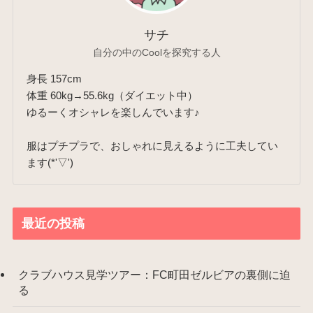
サチ
自分の中のCoolを探究する人
身長 157cm
体重 60kg→55.6kg（ダイエット中）
ゆるーくオシャレを楽しんでいます♪
服はプチプラで、おしゃれに見えるように工夫してい
ます(*'▽')
最近の投稿
クラブハウス見学ツアー：FC町田ゼルビアの裏側に迫
る