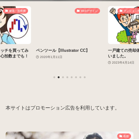
健康・医療費
Webデザイン
マンション
ォッチを買ってみ
ペンツール【Illustrator CC】
一戸建ての売却
、心拍数までも！
いました。
2020年1月11日
2023年4月14日
本サイトはプロモーション広告を利用しています。
着物