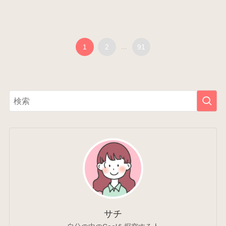
1
2
...
91
サチ