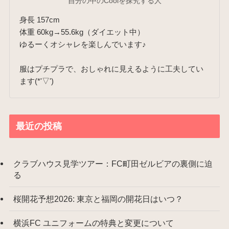
自分の中のCoolを探究する人
身長 157cm
体重 60kg→55.6kg（ダイエット中）
ゆるーくオシャレを楽しんでいます♪
服はプチプラで、おしゃれに見えるように工夫してい
ます(*'▽')
最近の投稿
クラブハウス見学ツアー：FC町田ゼルビアの裏側に迫
る
桜開花予想2026: 東京と福岡の開花日はいつ？
横浜FC ユニフォームの特典と変更について