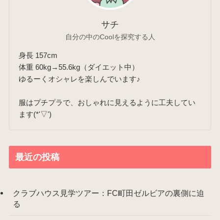
サチ
自分の中のCoolを探究する人
身長 157cm
体重 60kg→55.6kg（ダイエット中）
ゆるーくオシャレを楽しんでいます♪
服はプチプラで、おしゃれに見えるように工夫してい
ます(*'▽')
最近の投稿
クラブハウス見学ツアー：FC町田ゼルビアの裏側に迫
る