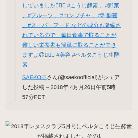
していました👍🏻✨ #こうじ酵素 、#野菜
、#フルーツ 、#コンブチャ 、#乳酸菌
、#スーパーフード などの成分も凝縮さ
れているので、毎日食事で取ることが
難しい栄養素も簡単に取ることができ
ますよ😊👍🏻✨ #美容 #ベルタこうじ生酵
素
SAEKO♡
さん(@saekoofficial)がシェア
した投稿 – 2018年 4月月26日午前5時
57分PDT