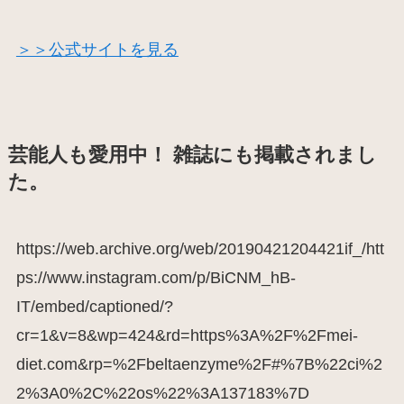
＞＞公式サイトを見る
芸能人も愛用中！ 雑誌にも掲載されまし
た。
https://web.archive.org/web/20190421204421if_/htt
ps://www.instagram.com/p/BiCNM_hB-
IT/embed/captioned/?
cr=1&v=8&wp=424&rd=https%3A%2F%2Fmei-
diet.com&rp=%2Fbeltaenzyme%2F#%7B%22ci%2
2%3A0%2C%22os%22%3A137183%7D