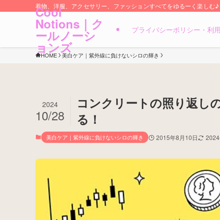
着物、洋服、アクセサリー、ファッションすべてをゆるーく楽しむ♪
Cool
Notions｜ク
プライバシーポリシー・利
ールノーシ
ョンズ
HOME
美白ケア｜紫外線に負けないシロの輝き
コンクリートの照り返し
2024
10/28
る！
美白ケア｜紫外線に負けないシロの輝き
2015年8月10日
202