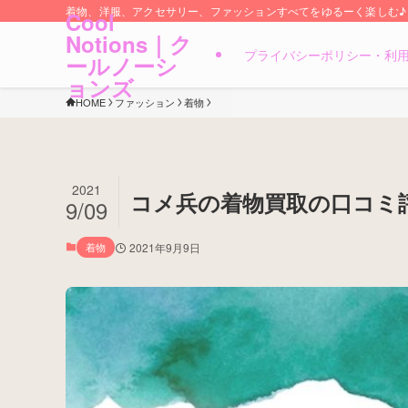
着物、洋服、アクセサリー、ファッションすべてをゆるーく楽しむ♪
Cool
Notions｜ク
プライバシーポリシー・利
ールノーシ
ョンズ
HOME
ファッション
着物
2021
コメ兵の着物買取の口コミ
9/09
着物
2021年9月9日