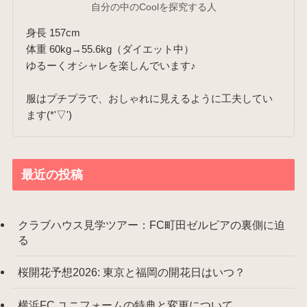
自分の中のCoolを探究する人
身長 157cm
体重 60kg→55.6kg（ダイエット中）
ゆるーくオシャレを楽しんでいます♪
服はプチプラで、おしゃれに見えるように工夫してい
ます(*'▽')
最近の投稿
クラブハウス見学ツアー：FC町田ゼルビアの裏側に迫
る
桜開花予想2026: 東京と福岡の開花日はいつ？
横浜FC ユニフォームの特典と変更について