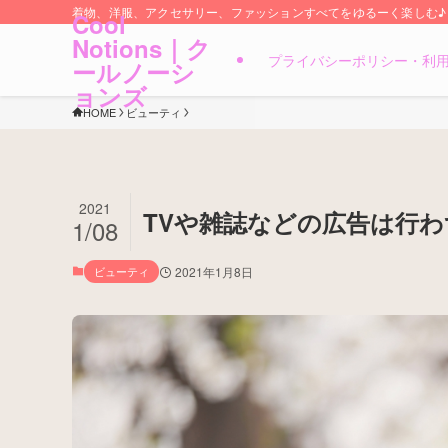
着物、洋服、アクセサリー、ファッションすべてをゆるーく楽しむ♪
Cool
Notions｜ク
プライバシーポリシー・利
ールノーシ
ョンズ
HOME
ビューティ
2021
TVや雑誌などの広告は行
1/08
ビューティ
2021年1月8日